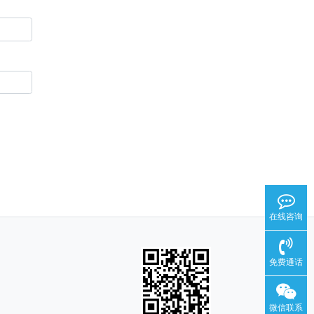
在线咨询
免费通话
微信联系