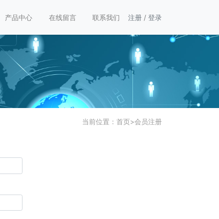
产品中心
在线留言
联系我们
注册
/
登录
当前位置：
首页
>
会员注册